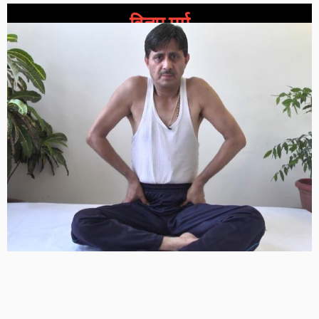
वितप मर्म