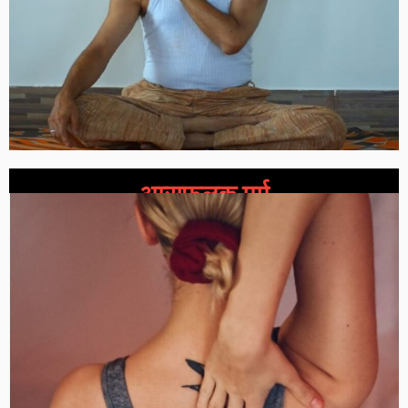
अम्सफलक मर्म