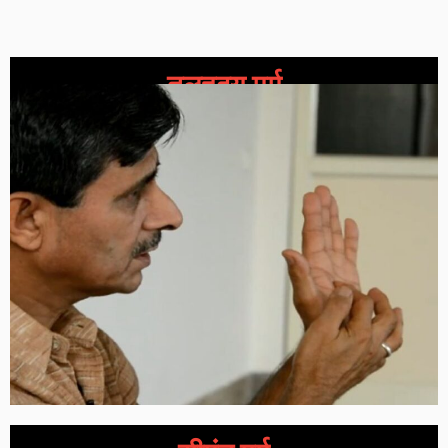
तलहृदय मर्म