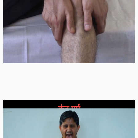
कंठ मर्म