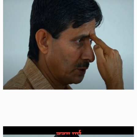
हृदय मर्म