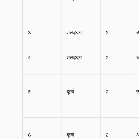
3
तलहृदय
2
ऊ
4
तलहृदय
2
अ
5
कूर्च
2
ऊ
6
कूर्च
2
अ