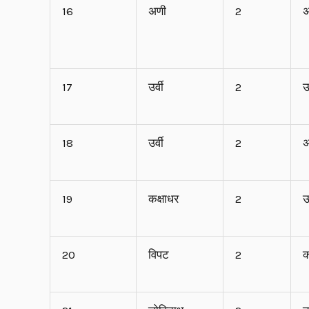
16
अणी
2
अ
17
उर्वी
2
ऊ
18
उर्वी
2
अ
19
कक्षाधर
2
ऊ
20
विपट
2
क