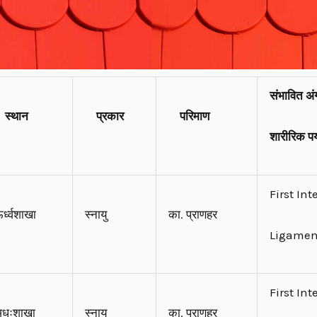
संभावित अं
स्थान
प्रकार
परिमाण
शारीरिक पर
First In
र्ध्वशाखा
स्नायु
का. प्राणहर
Ligame
First In
अधःशाखा
स्नायु
का. प्राणहर