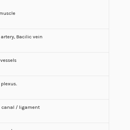
 muscle
 artery, Bacilic vein
 vessels
 plexus.
 canal / ligament