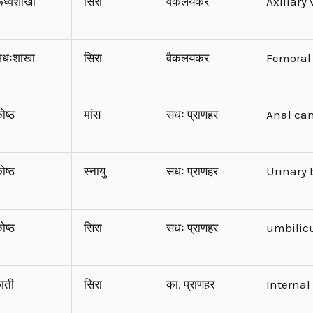
र्ध्वशाखा
सिरा
वैकलयकर
Axillary
धःशाखा
सिरा
वैकलयकर
Femoral
ोष्ठ
मांस
सधः प्राणहर
Anal ca
ोष्ठ
स्नायु
सधः प्राणहर
Urinary
ोष्ठ
सिरा
सधः प्राणहर
umbilic
ाती
सिरा
का. प्राणहर
Interna