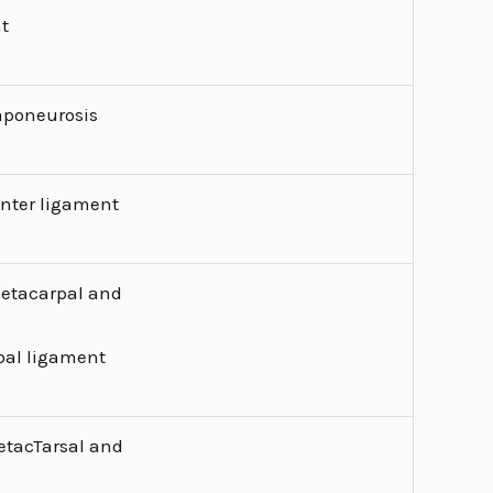
nt
aponeurosis
anter ligament
etacarpal and
pal ligament
etacTarsal and