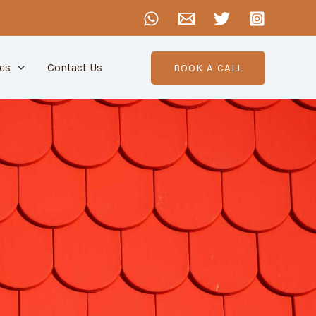
es
Contact Us
BOOK A CALL