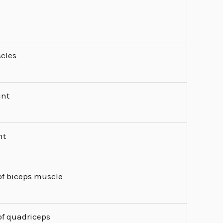
scles
int
nt
of biceps muscle
of quadriceps