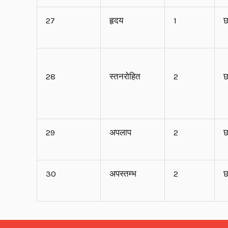
27
हृदय
1
छ
28
स्तनरोहित
2
छ
29
अपलाप
2
छ
30
अपस्तम्भ
2
छ