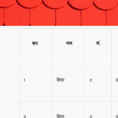
क्र.
नाम
सं.
1
क्षिप्र
2
ऊ
2
क्षिप्र
2