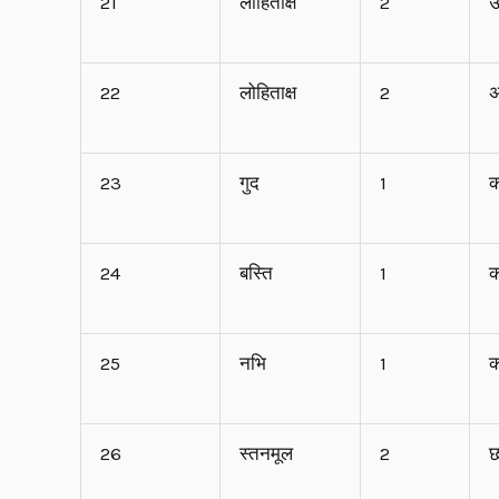
21
लोहिताक्ष
2
ऊ
22
लोहिताक्ष
2
अ
23
गुद
1
क
24
बस्ति
1
क
25
नभि
1
क
26
स्तनमूल
2
छ