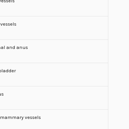
 vessels
 vessels
nal and anus
 bladder
us
l mammary vessels