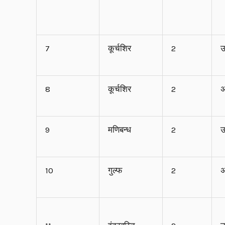
7
कूर्चशिर
2
ऊ
8
कूर्चशिर
2
अ
9
मणिबन्ध
2
ऊ
10
गुल्फ
2
अ