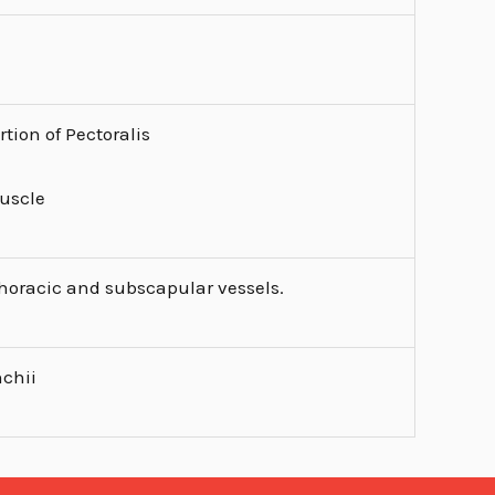
rtion of Pectoralis
uscle
thoracic and subscapular vessels.
nchii