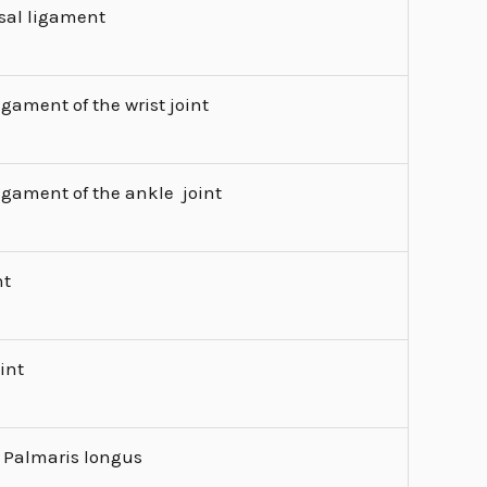
rsal ligament
ligament of the wrist joint
ligament of the ankle joint
nt
int
f Palmaris longus