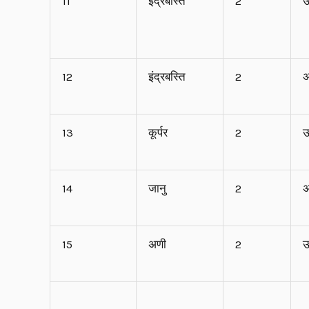
11
इंद्रबस्ति
2
ऊ
12
इंद्रबस्ति
2
अ
13
कूर्पर
2
ऊ
14
जानु
2
अ
15
अणी
2
ऊ