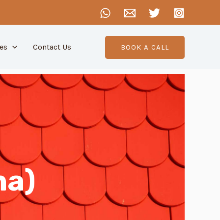
es
Contact Us
BOOK A CALL
ma)