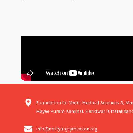
Foundation for Vedic Medical Sciences 5, Ma
Mayee Puram Kankhal, Haridwar (Uttarakhand
info@mrityunjaymission.org